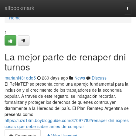
Home
altbookmark
Togg
navi
Home
1
La mejor parte de renaper dni
turnos
mariahl431qdq5
269 days ago
News
Discuss
El⁣ ReNaTEP se presenta como ‍una ⁣aparejo fundamental para la
inclusión y el crecimiento de los trabajadores de la economía
popular. ⁣A través de este registro,⁣ se indagación recordar,
formalizar y proteger los derechos de quienes contribuyen
diariamente a la Heredad del país. El Plan Renatep Argentina se
presenta como
https://luzs14m.boyblogguide.com/37097782/renaper-dni-expres-
cosas-que-debe-saber-antes-de-comprar
Comments
Who Upvoted