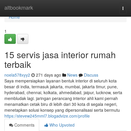
Home
altbookmark
Togg
navi
Home
1
15 servis jasa interior rumah
terbaik
noela578xyy2
271 days ago
News
Discuss
Saya mempersiapkan layanan bentuk interior di seluruh kota
besar di india, termasuk jakarta, mumbai, jakarta timur, pune,
hyderabad, chennai, kolkata, ahmedabad, jaipur, lucknow, serta
membludak lagi. jaringan perancang interior ahli kami pernah
menamatkan cetak biru di lebih dari 30 kota di segala negeri,
menetapkan solusi konsep yang dipersonalisasi serta bermutu
https://stevew245mml7.blogadvize.com/profile
Comments
Who Upvoted