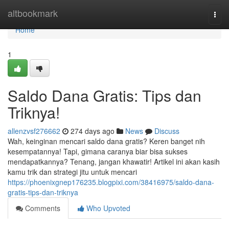
Home
altbookmark
Togg
navi
Home
1
Saldo Dana Gratis: Tips dan
Triknya!
allenzvsf276662
274 days ago
News
Discuss
Wah, keinginan mencari saldo dana gratis? Keren banget nih
kesempatannya! Tapi, gimana caranya biar bisa sukses
mendapatkannya? Tenang, jangan khawatir! Artikel ini akan kasih
kamu trik dan strategi jitu untuk mencari
https://phoenixgnep176235.blogpixi.com/38416975/saldo-dana-
gratis-tips-dan-triknya
Comments
Who Upvoted