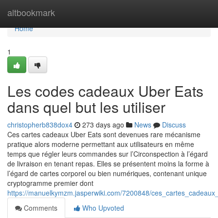
Home
altbookmark
Home
1
Les codes cadeaux Uber Eats
dans quel but les utiliser
christopherb838dox4
273 days ago
News
Discuss
Ces cartes cadeaux Uber Eats sont devenues rare mécanisme
pratique alors moderne permettant aux utilisateurs en même
temps que régler leurs commandes sur l’Circonspection à l’égard
de livraison en tenant repas. Elles se présentent moins la forme à
l’égard de cartes corporel ou bien numériques, contenant unique
cryptogramme premier dont
https://manuelkymzm.jasperwiki.com/7200848/ces_cartes_cadeaux_u
Comments
Who Upvoted