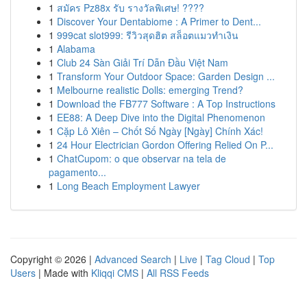
1
สมัคร Pz88x รับ รางวัลพิเศษ! ????
1
Discover Your Dentabiome : A Primer to Dent...
1
999cat slot999: รีวิวสุดฮิต สล็อตแมวทำเงิน
1
Alabama
1
Club 24 Sàn Giải Trí Dẫn Đầu Việt Nam
1
Transform Your Outdoor Space: Garden Design ...
1
Melbourne realistic Dolls: emerging Trend?
1
Download the FB777 Software : A Top Instructions
1
EE88: A Deep Dive into the Digital Phenomenon
1
Cặp Lô Xiên – Chốt Số Ngày [Ngày] Chính Xác!
1
24 Hour Electrician Gordon Offering Relied On P...
1
ChatCupom: o que observar na tela de
pagamento...
1
Long Beach Employment Lawyer
Copyright © 2026 |
Advanced Search
|
Live
|
Tag Cloud
|
Top
Users
| Made with
Kliqqi CMS
|
All RSS Feeds