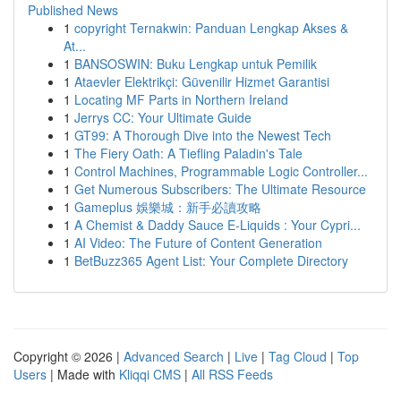
Published News
1
copyright Ternakwin: Panduan Lengkap Akses &
At...
1
BANSOSWIN: Buku Lengkap untuk Pemilik
1
Ataevler Elektrikçi: Güvenilir Hizmet Garantisi
1
Locating MF Parts in Northern Ireland
1
Jerrys CC: Your Ultimate Guide
1
GT99: A Thorough Dive into the Newest Tech
1
The Fiery Oath: A Tiefling Paladin's Tale
1
Control Machines, Programmable Logic Controller...
1
Get Numerous Subscribers: The Ultimate Resource
1
Gameplus 娛樂城：新手必讀攻略
1
A Chemist & Daddy Sauce E-Liquids : Your Cypri...
1
AI Video: The Future of Content Generation
1
BetBuzz365 Agent List: Your Complete Directory
Copyright © 2026 |
Advanced Search
|
Live
|
Tag Cloud
|
Top
Users
| Made with
Kliqqi CMS
|
All RSS Feeds