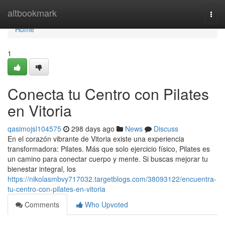
Home
altbookmark
Togg
navi
Home
1
Conecta tu Centro con Pilates
en Vitoria
qasimojsl104575
298 days ago
News
Discuss
En el corazón vibrante de Vitoria existe una experiencia
transformadora: Pilates. Más que solo ejercicio físico, Pilates es
un camino para conectar cuerpo y mente. Si buscas mejorar tu
bienestar integral, los
https://nikolasmbvy717032.targetblogs.com/38093122/encuentra-
tu-centro-con-pilates-en-vitoria
Comments
Who Upvoted