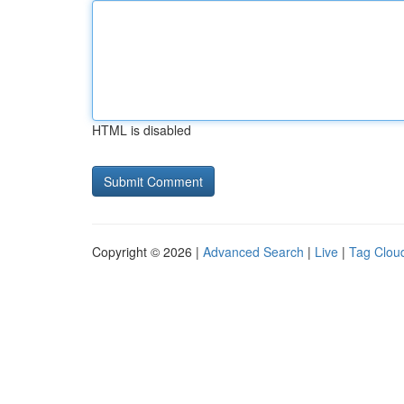
HTML is disabled
Copyright © 2026 |
Advanced Search
|
Live
|
Tag Clou