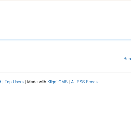
Rep
d
|
Top Users
| Made with
Kliqqi CMS
|
All RSS Feeds