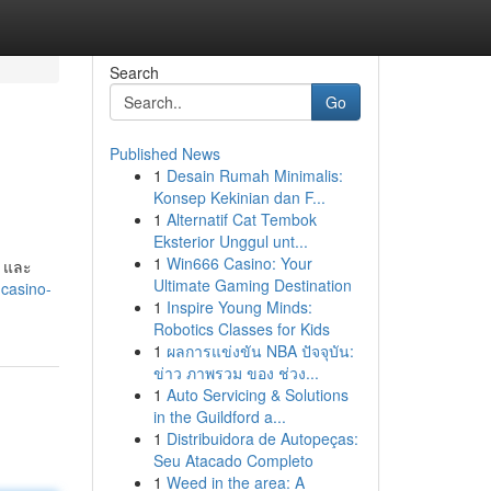
Search
Go
Published News
1
Desain Rumah Minimalis:
Konsep Kekinian dan F...
1
Alternatif Cat Tembok
Eksterior Unggul unt...
1
Win666 Casino: Your
น และ
Ultimate Gaming Destination
-casino-
1
Inspire Young Minds:
Robotics Classes for Kids
1
ผลการแข่งขัน NBA ปัจจุบัน:
ข่าว ภาพรวม ของ ช่วง...
1
Auto Servicing & Solutions
in the Guildford a...
1
Distribuidora de Autopeças:
Seu Atacado Completo
1
Weed in the area: A