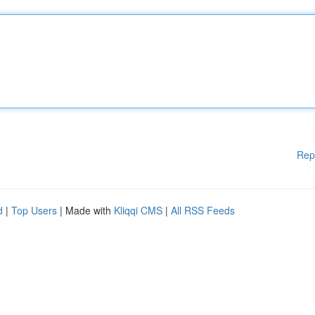
Rep
d
|
Top Users
| Made with
Kliqqi CMS
|
All RSS Feeds