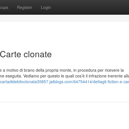
oups
Register
Login
 Carte clonate
he a motivo di brano della propria monte, in procedura per ricevere la
 eseguita. Vediamo per questo le quali cos’è il infrazione inerente all
//cartadidebitoclonata35857.jaiblogs.com/64754414/dettagli-fiction-e-car