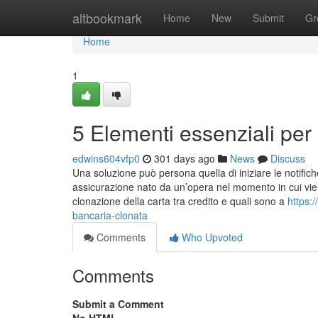
Home
altbookmark
Home
New
Submit
Gr
Home
1
5 Elementi essenziali per
edwins604vfp0
301 days ago
News
Discuss
Una soluzione può persona quella di iniziare le notific
assicurazione nato da un’opera nel momento in cui viene
clonazione della carta tra credito e quali sono a
https:
bancaria-clonata
Comments
Who Upvoted
Comments
Submit a Comment