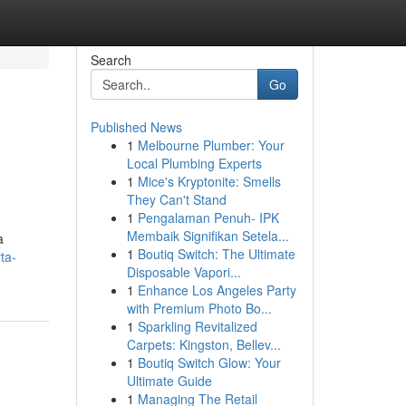
Search
Go
Published News
1
Melbourne Plumber: Your
Local Plumbing Experts
1
Mice's Kryptonite: Smells
They Can't Stand
1
Pengalaman Penuh- IPK
Membaik Signifikan Setela...
a
1
Boutiq Switch: The Ultimate
ta-
Disposable Vapori...
1
Enhance Los Angeles Party
with Premium Photo Bo...
1
Sparkling Revitalized
Carpets: Kingston, Bellev...
1
Boutiq Switch Glow: Your
Ultimate Guide
1
Managing The Retail