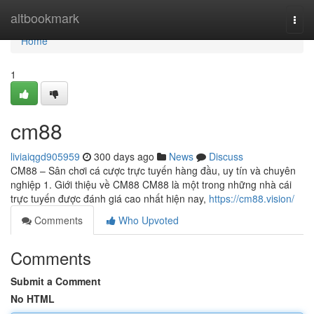
Home
altbookmark
Togg
navi
Home
1
cm88
liviaiqgd905959
300 days ago
News
Discuss
CM88 – Sân chơi cá cược trực tuyến hàng đầu, uy tín và chuyên
nghiệp 1. Giới thiệu về CM88 CM88 là một trong những nhà cái
trực tuyến được đánh giá cao nhất hiện nay,
https://cm88.vision/
Comments
Who Upvoted
Comments
Submit a Comment
No HTML