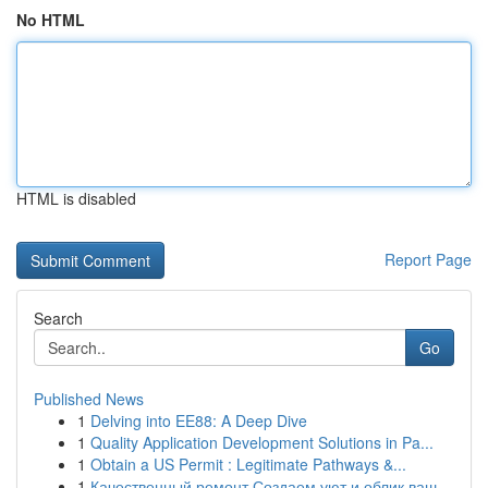
No HTML
HTML is disabled
Report Page
Search
Go
Published News
1
Delving into EE88: A Deep Dive
1
Quality Application Development Solutions in Pa...
1
Obtain a US Permit : Legitimate Pathways &...
1
Качественный ремонт Создаем уют и облик ваш...