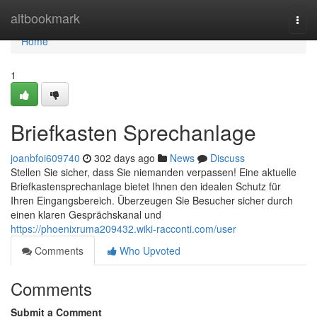
Home
altbookmark
Togg
navi
Home
1
Briefkasten Sprechanlage
joanbfoi609740
302 days ago
News
Discuss
Stellen Sie sicher, dass Sie niemanden verpassen! Eine aktuelle
Briefkastensprechanlage bietet Ihnen den idealen Schutz für
Ihren Eingangsbereich. Überzeugen Sie Besucher sicher durch
einen klaren Gesprächskanal und
https://phoenixruma209432.wiki-racconti.com/user
Comments
Who Upvoted
Comments
Submit a Comment