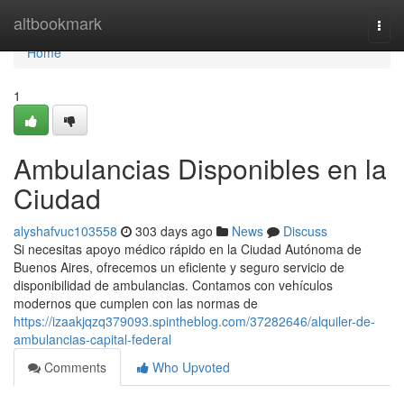
Home
altbookmark
Togg
navi
Home
1
Ambulancias Disponibles en la
Ciudad
alyshafvuc103558
303 days ago
News
Discuss
Si necesitas apoyo médico rápido en la Ciudad Autónoma de
Buenos Aires, ofrecemos un eficiente y seguro servicio de
disponibilidad de ambulancias. Contamos con vehículos
modernos que cumplen con las normas de
https://izaakjqzq379093.spintheblog.com/37282646/alquiler-de-
ambulancias-capital-federal
Comments
Who Upvoted