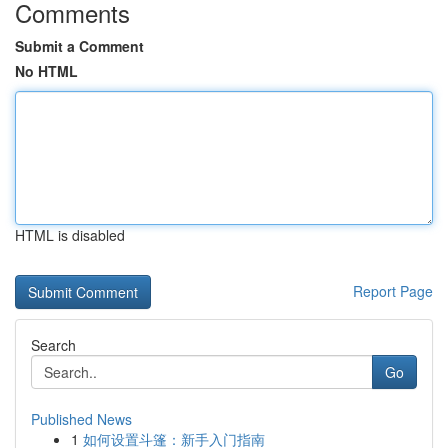
Comments
Submit a Comment
No HTML
HTML is disabled
Report Page
Search
Go
Published News
1
如何设置斗篷：新手入门指南