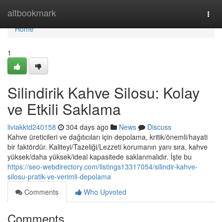
Home
altbookmark
Togg
navi
Home
1
Silindirik Kahve Silosu: Kolay
ve Etkili Saklama
liviakktd240158
304 days ago
News
Discuss
Kahve üreticileri ve dağıtıcıları için depolama, kritik/önemli/hayati
bir faktördür. Kaliteyi/Tazeliği/Lezzeti korumanın yanı sıra, kahve
yüksek/daha yüksek/ideal kapasitede saklanmalıdır. İşte bu
https://seo-webdirectory.com/listings13317054/silindir-kahve-
silosu-pratik-ve-verimli-depolama
Comments
Who Upvoted
Comments