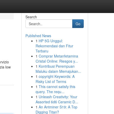
Search
Go
Published News
1
HP 5G Unggul:
Rekomendasi dan Fitur
Terbaru
1
Comprar Metanfetamina
Cristal Online: Riesgos y...
rvizio
1
Kontribusi Perempuan
zia low
Maluku dalam Memajukan...
1
copyright Keywords: A
Risky List of Terms
1
This cannot satisfy this
query. The requ...
1
Unleash Creativity: Your
Assorted 6d6 Ceramic D...
1
An Antminer S19: A Top
Digging Titan?