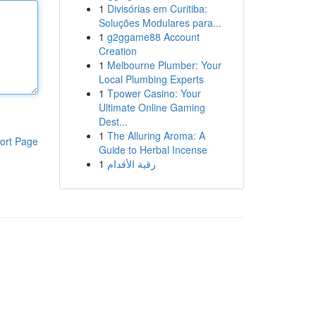
1
Divisórias em Curitiba:
Soluções Modulares para...
1
g2ggame88 Account
Creation
1
Melbourne Plumber: Your
Local Plumbing Experts
1
Tpower Casino: Your
Ultimate Online Gaming
Dest...
1
The Alluring Aroma: A
ort Page
Guide to Herbal Incense
1
رقية الأقدام