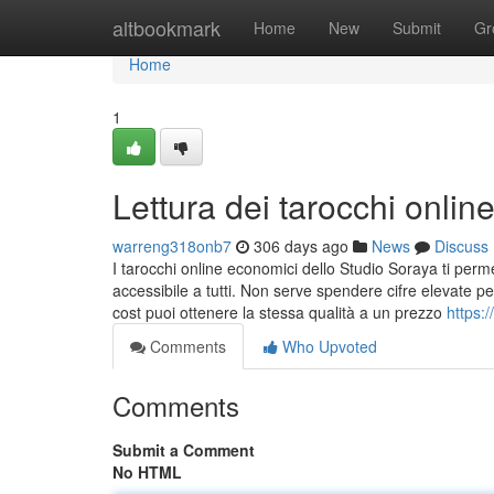
Home
altbookmark
Home
New
Submit
Gr
Home
1
Lettura dei tarocchi onli
warreng318onb7
306 days ago
News
Discuss
I tarocchi online economici dello Studio Soraya ti perm
accessibile a tutti. Non serve spendere cifre elevate p
cost puoi ottenere la stessa qualità a un prezzo
https:
Comments
Who Upvoted
Comments
Submit a Comment
No HTML