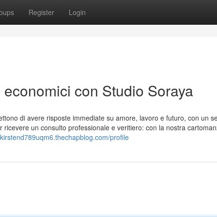
oups
Register
Login
ne economici con Studio Soraya
ettono di avere risposte immediate su amore, lavoro e futuro, con un se
er ricevere un consulto professionale e veritiero: con la nostra cartoman
//kirstend789uqm6.thechapblog.com/profile