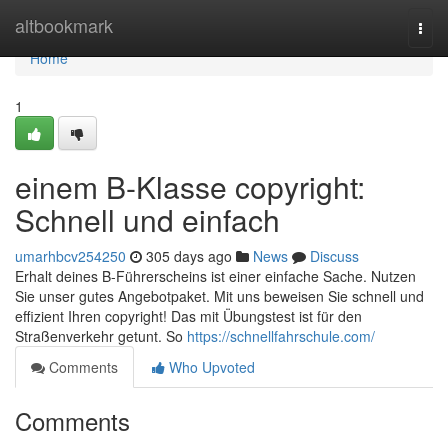
Home
altbookmark
Togg
navi
Home
1
einem B-Klasse copyright:
Schnell und einfach
umarhbcv254250
305 days ago
News
Discuss
Erhalt deines B-Führerscheins ist einer einfache Sache. Nutzen
Sie unser gutes Angebotpaket. Mit uns beweisen Sie schnell und
effizient Ihren copyright! Das mit Übungstest ist für den
Straßenverkehr getunt. So
https://schnellfahrschule.com/
Comments
Who Upvoted
Comments