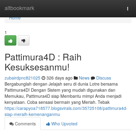
Home
altbookmark
Togg
navi
Home
1
Pattimura4D : Raih
Kesuksesanmu!
zubairdpnc821025
326 days ago
News
Discuss
Bergabunglah dengan Jelajah seru di dunia Lotre bersama
Pattimura4D! Dengan Sistem yang mudah digunakan dan
Memukau, Pattimura4D siap Membantu mimpi Anda menjadi
kenyataan. Coba sensasi bermain yang Meriah. Tebak
https://carapyoa718577.blogsvirals.com/35725108/pattimura4d-
siap-meraih-kemenanganmu
Comments
Who Upvoted