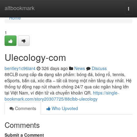
Home
altbookmark
Togg
navi
Home
1
Ulecology-com
bentley1c96iar4
326 days ago
News
Discuss
88CLB cung cấp đa dạng sản phẩm: bóng đá, bóng rổ, tennis,
eSports, bắn cá, xóc đĩa – tất cả trong một nền tảng duy nhất. Hệ
thống tự động nạp rút nhanh chóng 24/7 qua các ngân hàng lớn
tại Việt Nam, ví điện tử và chuyển khoản QR.
https://single-
bookmark.com/story20307725/88clbb-ulecology
Comments
Who Upvoted
Comments
Submit a Comment