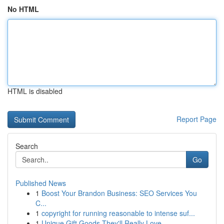
No HTML
HTML is disabled
Report Page
Search
Go
Published News
1
Boost Your Brandon Business: SEO Services You
C...
1
copyright for running reasonable to intense suf...
1
Unique Gift Goods They'll Really Love