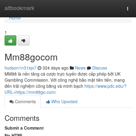
Home
altbookmark
Togg
navi
Home
1
Mm88gocom
hudson1n31iqx7
324 days ago
News
Discuss
MM88 là nền tảng cá cược trực tuyến được cấp phép bởi UK
Gambling Commission. Với công nghệ bảo mật tiên tiến, mang
đến trải nghiệm công bằng và minh bạch
https://www.pdc.edu/?
URL=https://mm88go.com/
Comments
Who Upvoted
Comments
Submit a Comment
No HTML