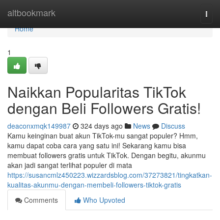
Home
altbookmark
Togg
navi
Home
1
Naikkan Popularitas TikTok
dengan Beli Followers Gratis!
deaconxmqk149987
324 days ago
News
Discuss
Kamu keinginan buat akun TikTok-mu sangat populer? Hmm,
kamu dapat coba cara yang satu ini! Sekarang kamu bisa
membuat followers gratis untuk TikTok. Dengan begitu, akunmu
akan jadi sangat terlihat populer di mata
https://susancmlz450223.wizzardsblog.com/37273821/tingkatkan-
kualitas-akunmu-dengan-membeli-followers-tiktok-gratis
Comments
Who Upvoted