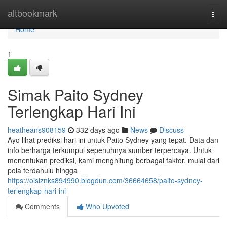
Home
altbookmark
Togg
navi
Home
1
Simak Paito Sydney
Terlengkap Hari Ini
heatheans908159
332 days ago
News
Discuss
Ayo lihat prediksi hari ini untuk Paito Sydney yang tepat. Data dan
info berharga terkumpul sepenuhnya sumber terpercaya. Untuk
menentukan prediksi, kami menghitung berbagai faktor, mulai dari
pola terdahulu hingga
https://oisiznks894990.blogdun.com/36664658/paito-sydney-
terlengkap-hari-ini
Comments
Who Upvoted