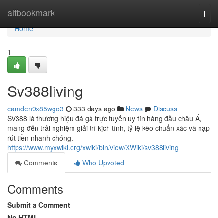
Home
altbookmark
Togg
navi
Home
1
Sv388living
camden9x85wgo3
333 days ago
News
Discuss
SV388 là thương hiệu đá gà trực tuyến uy tín hàng đầu châu Á,
mang đến trải nghiệm giải trí kịch tính, tỷ lệ kèo chuẩn xác và nạp
rút tiền nhanh chóng.
https://www.myxwiki.org/xwiki/bin/view/XWiki/sv388living
Comments
Who Upvoted
Comments
Submit a Comment
No HTML