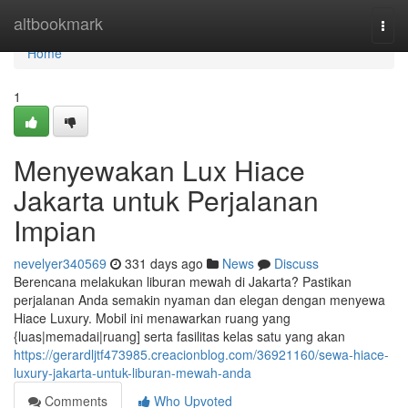
Home
altbookmark
Togg
navi
Home
1
Menyewakan Lux Hiace
Jakarta untuk Perjalanan
Impian
nevelyer340569
331 days ago
News
Discuss
Berencana melakukan liburan mewah di Jakarta? Pastikan
perjalanan Anda semakin nyaman dan elegan dengan menyewa
Hiace Luxury. Mobil ini menawarkan ruang yang
{luas|memadai|ruang] serta fasilitas kelas satu yang akan
https://gerardljtf473985.creacionblog.com/36921160/sewa-hiace-
luxury-jakarta-untuk-liburan-mewah-anda
Comments
Who Upvoted