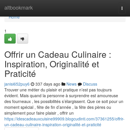
Home
altbookmark
Togg
navi
Home
1
Offrir un Cadeau Culinaire :
Inspiration, Originalité et
Praticité
janisi652puy6
337 days ago
News
Discuss
Trouver une métier du plaisir et pratique n’est pas toujours
évident. Mais quand la personne à surprendre est amoureuse
des fourneaux , les possibilités s’élargissent. Que ce soit pour un
moment spécial , fête de fin d’année , la fête des pères ou
simplement pour faire plaisir , offrir un
https://idescadeauxcuisine99909.blogcudinti.com/37361255/offrir-
un-cadeau-culinaire-inspiration-originalité-et-praticité