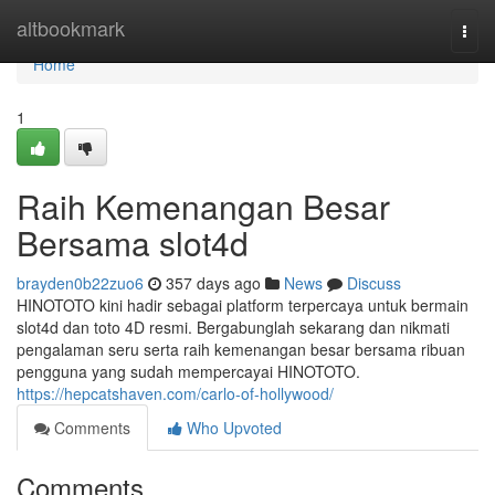
Home
altbookmark
Togg
navi
Home
1
Raih Kemenangan Besar
Bersama slot4d
brayden0b22zuo6
357 days ago
News
Discuss
HINOTOTO kini hadir sebagai platform terpercaya untuk bermain
slot4d dan toto 4D resmi. Bergabunglah sekarang dan nikmati
pengalaman seru serta raih kemenangan besar bersama ribuan
pengguna yang sudah mempercayai HINOTOTO.
https://hepcatshaven.com/carlo-of-hollywood/
Comments
Who Upvoted
Comments