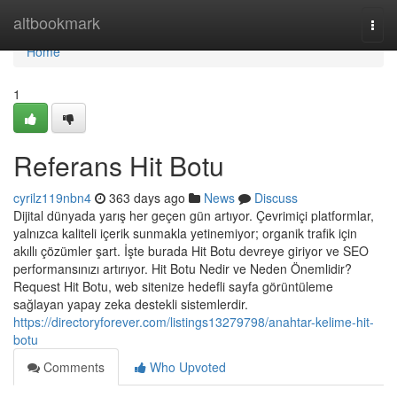
Home
altbookmark
Togg
navi
Home
1
Referans Hit Botu
cyrilz119nbn4
363 days ago
News
Discuss
Dijital dünyada yarış her geçen gün artıyor. Çevrimiçi platformlar,
yalnızca kaliteli içerik sunmakla yetinemiyor; organik trafik için
akıllı çözümler şart. İşte burada Hit Botu devreye giriyor ve SEO
performansınızı artırıyor. Hit Botu Nedir ve Neden Önemlidir?
Request Hit Botu, web sitenize hedefli sayfa görüntüleme
sağlayan yapay zeka destekli sistemlerdir.
https://directoryforever.com/listings13279798/anahtar-kelime-hit-
botu
Comments
Who Upvoted