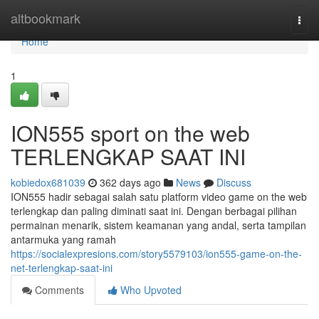
Home
altbookmark
Togg
navi
Home
1
ION555 sport on the web
TERLENGKAP SAAT INI
kobiedox681039
362 days ago
News
Discuss
ION555 hadir sebagai salah satu platform video game on the web
terlengkap dan paling diminati saat ini. Dengan berbagai pilihan
permainan menarik, sistem keamanan yang andal, serta tampilan
antarmuka yang ramah
https://socialexpresions.com/story5579103/ion555-game-on-the-
net-terlengkap-saat-ini
Comments
Who Upvoted