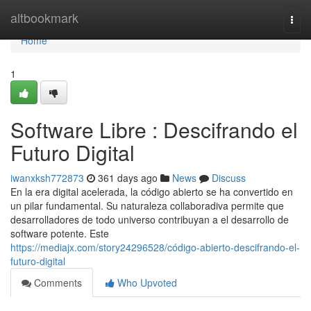
Home
altbookmark
Togg
navi
Home
1
Software Libre : Descifrando el
Futuro Digital
iwanxksh772873
361 days ago
News
Discuss
En la era digital acelerada, la código abierto se ha convertido en
un pilar fundamental. Su naturaleza collaboradiva permite que
desarrolladores de todo universo contribuyan a el desarrollo de
software potente. Este
https://mediajx.com/story24296528/código-abierto-descifrando-el-
futuro-digital
Comments
Who Upvoted