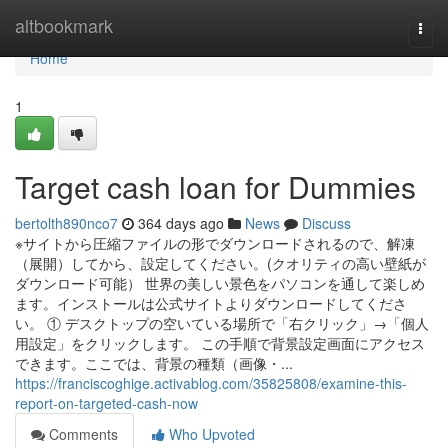
Home
altbookmark
Togg
navi
Home
1
Target cash loan for Dummies
bertolth890nco7
364 days ago
News
Discuss
※サイトから圧縮ファイルの形でダウンロードされるので、解凍
（展開）してから、設定してください。(クオリティの高い壁紙が
ダウンロード可能） 世界の美しい景色をパソコンを通して楽しめ
ます。インストールは公式サイトよりダウンロードしてくださ
い。 ① デスクトップの空いている場所で「右クリック」→「個人
用設定」をクリックします。 この手順で背景設定画面にアクセス
できます。ここでは、背景の種類（画像・...
https://franciscoghige.activablog.com/35825808/examine-this-
report-on-targeted-cash-now
Comments
Who Upvoted