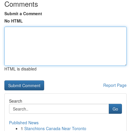
Comments
Submit a Comment
No HTML
HTML is disabled
Report Page
Search
Go
Published News
1
Stanchions Canada Near Toronto