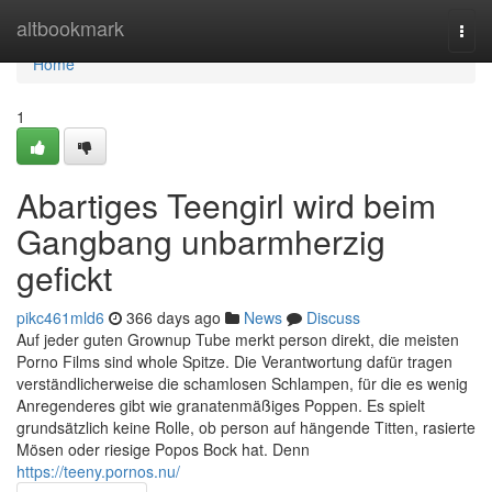
Home
altbookmark
Togg
navi
Home
1
Abartiges Teengirl wird beim
Gangbang unbarmherzig
gefickt
pikc461mld6
366 days ago
News
Discuss
Auf jeder guten Grownup Tube merkt person direkt, die meisten
Porno Films sind whole Spitze. Die Verantwortung dafür tragen
verständlicherweise die schamlosen Schlampen, für die es wenig
Anregenderes gibt wie granatenmäßiges Poppen. Es spielt
grundsätzlich keine Rolle, ob person auf hängende Titten, rasierte
Mösen oder riesige Popos Bock hat. Denn
https://teeny.pornos.nu/