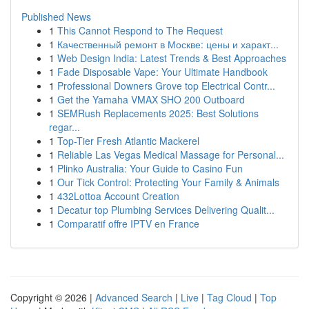
Published News
1
This Cannot Respond to The Request
1
Качественный ремонт в Москве: цены и характ...
1
Web Design India: Latest Trends & Best Approaches
1
Fade Disposable Vape: Your Ultimate Handbook
1
Professional Downers Grove top Electrical Contr...
1
Get the Yamaha VMAX SHO 200 Outboard
1
SEMRush Replacements 2025: Best Solutions
regar...
1
Top-Tier Fresh Atlantic Mackerel
1
Reliable Las Vegas Medical Massage for Personal...
1
Plinko Australia: Your Guide to Casino Fun
1
Our Tick Control: Protecting Your Family & Animals
1
432Lottoa Account Creation
1
Decatur top Plumbing Services Delivering Qualit...
1
Comparatif offre IPTV en France
Copyright © 2026 |
Advanced Search
|
Live
|
Tag Cloud
|
Top