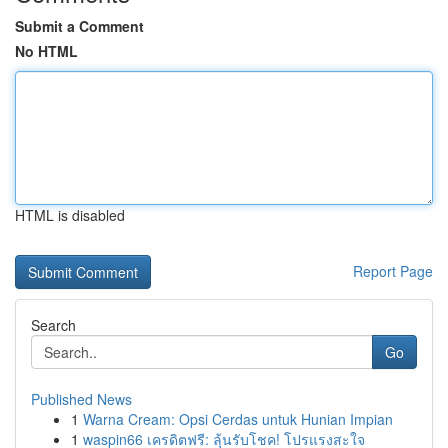
Submit a Comment
No HTML
HTML is disabled
Report Page
Search
Go
Published News
1
Warna Cream: Opsi Cerdas untuk Hunian Impian
1
waspin66 เครดิตฟรี: ลุ้นรับโชค! โปรแรงสะใจ