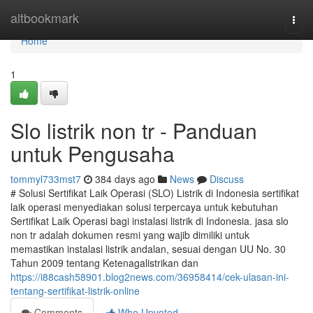
Home
altbookmark
Togg
navi
Home
1
Slo listrik non tr - Panduan
untuk Pengusaha
tommyl733mst7
384 days ago
News
Discuss
# Solusi Sertifikat Laik Operasi (SLO) Listrik di Indonesia sertifikat
laik operasi menyediakan solusi terpercaya untuk kebutuhan
Sertifikat Laik Operasi bagi instalasi listrik di Indonesia. jasa slo
non tr adalah dokumen resmi yang wajib dimiliki untuk
memastikan instalasi listrik andalan, sesuai dengan UU No. 30
Tahun 2009 tentang Ketenagalistrikan dan
https://i88cash58901.blog2news.com/36958414/cek-ulasan-ini-
tentang-sertifikat-listrik-online
Comments
Who Upvoted