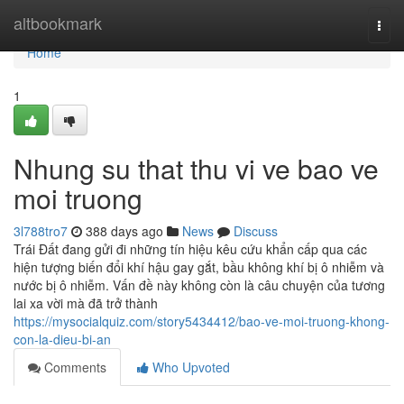
Home
altbookmark
Togg
navi
Home
1
Nhung su that thu vi ve bao ve
moi truong
3l788tro7
388 days ago
News
Discuss
Trái Đất đang gửi đi những tín hiệu kêu cứu khẩn cấp qua các
hiện tượng biến đổi khí hậu gay gắt, bầu không khí bị ô nhiễm và
nước bị ô nhiễm. Vấn đề này không còn là câu chuyện của tương
lai xa vời mà đã trở thành
https://mysocialquiz.com/story5434412/bao-ve-moi-truong-khong-
con-la-dieu-bi-an
Comments
Who Upvoted