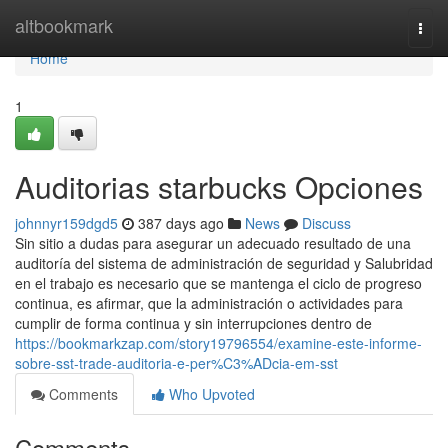
Home
altbookmark
Togg
navi
Home
1
Auditorias starbucks Opciones
johnnyr159dgd5
387 days ago
News
Discuss
Sin sitio a dudas para asegurar un adecuado resultado de una
auditoría del sistema de administración de seguridad y Salubridad
en el trabajo es necesario que se mantenga el ciclo de progreso
continua, es afirmar, que la administración o actividades para
cumplir de forma continua y sin interrupciones dentro de
https://bookmarkzap.com/story19796554/examine-este-informe-
sobre-sst-trade-auditoria-e-per%C3%ADcia-em-sst
Comments
Who Upvoted
Comments