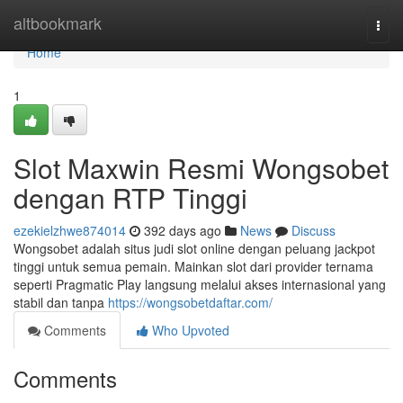
Home
altbookmark
Togg
navi
Home
1
Slot Maxwin Resmi Wongsobet
dengan RTP Tinggi
ezekielzhwe874014
392 days ago
News
Discuss
Wongsobet adalah situs judi slot online dengan peluang jackpot
tinggi untuk semua pemain. Mainkan slot dari provider ternama
seperti Pragmatic Play langsung melalui akses internasional yang
stabil dan tanpa
https://wongsobetdaftar.com/
Comments
Who Upvoted
Comments