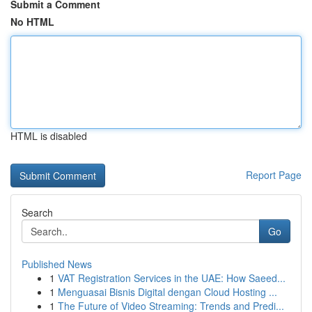
Submit a Comment
No HTML
HTML is disabled
Report Page
Search
Go
Published News
1
VAT Registration Services in the UAE: How Saeed...
1
Menguasai Bisnis Digital dengan Cloud Hosting ...
1
The Future of Video Streaming: Trends and Predi...