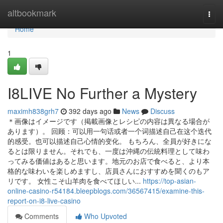
Home
altbookmark
Togg
navi
Home
1
I8LIVE No Further a Mystery
maximh838grh7
392 days ago
News
Discuss
＊画像はイメージです（掲載画像とレシピの内容は異なる場合が
あります）。 回顾：可以用一句话或者一个词描述自己在这个迭代
的感受。也可以描述自己心情的变化。 もちろん、全員が好きにな
るとは限りません。それでも、一度は沖縄の伝統料理として味わ
ってみる価値はあると思います。地元のお店で食べると、より本
格的な味わいを楽しめますし、店員さんにおすすめを聞くのもア
リです。 女性こそ山羊肉を食べてほしい...
https://top-asian-
online-casino-r54184.bleepblogs.com/36567415/examine-this-
report-on-i8-live-casino
Comments
Who Upvoted