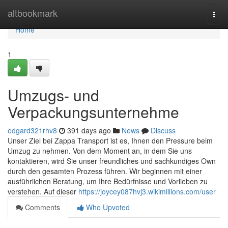
Home
altbookmark
Togg
navi
Home
1
Umzugs- und
Verpackungsunternehme
edgard321rhv8
391 days ago
News
Discuss
Unser Ziel bei Zappa Transport ist es, Ihnen den Pressure beim
Umzug zu nehmen. Von dem Moment an, in dem Sie uns
kontaktieren, wird Sie unser freundliches und sachkundiges Own
durch den gesamten Prozess führen. Wir beginnen mit einer
ausführlichen Beratung, um Ihre Bedürfnisse und Vorlieben zu
verstehen. Auf dieser
https://joycey087hvj3.wikimillions.com/user
Comments
Who Upvoted