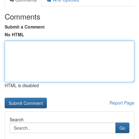
Comments
Submit a Comment
No HTML
HTML is disabled
Report Page
Search
Go