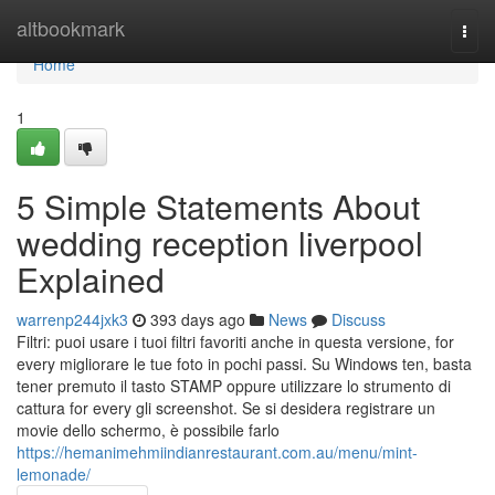
Home
altbookmark
Togg
navi
Home
1
5 Simple Statements About
wedding reception liverpool
Explained
warrenp244jxk3
393 days ago
News
Discuss
Filtri: puoi usare i tuoi filtri favoriti anche in questa versione, for
every migliorare le tue foto in pochi passi. Su Windows ten, basta
tener premuto il tasto STAMP oppure utilizzare lo strumento di
cattura for every gli screenshot. Se si desidera registrare un
movie dello schermo, è possibile farlo
https://hemanimehmiindianrestaurant.com.au/menu/mint-
lemonade/