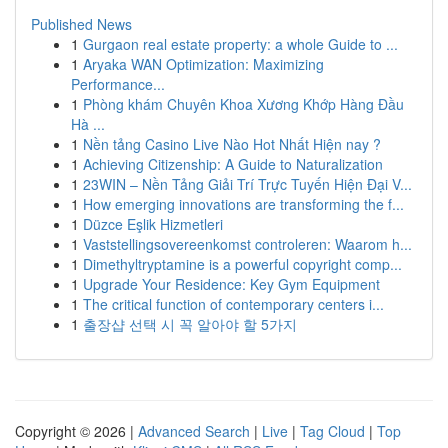
Published News
1
Gurgaon real estate property: a whole Guide to ...
1
Aryaka WAN Optimization: Maximizing
Performance...
1
Phòng khám Chuyên Khoa Xương Khớp Hàng Đầu
Hà ...
1
Nền tảng Casino Live Nào Hot Nhất Hiện nay ?
1
Achieving Citizenship: A Guide to Naturalization
1
23WIN – Nền Tảng Giải Trí Trực Tuyến Hiện Đại V...
1
How emerging innovations are transforming the f...
1
Düzce Eşlik Hizmetleri
1
Vaststellingsovereenkomst controleren: Waarom h...
1
Dimethyltryptamine is a powerful copyright comp...
1
Upgrade Your Residence: Key Gym Equipment
1
The critical function of contemporary centers i...
1
출장샵 선택 시 꼭 알아야 할 5가지
Copyright © 2026 |
Advanced Search
|
Live
|
Tag Cloud
|
Top