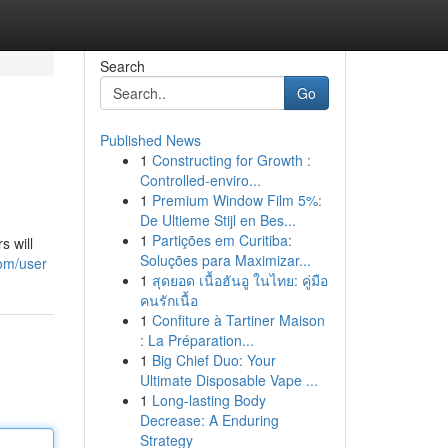
Search
Go
Published News
1
Constructing for Growth :
Controlled-enviro...
1
Premium Window Film 5%:
De Ultieme Stijl en Bes...
1
Partições em Curitiba:
s will
Soluções para Maximizar...
om/user
1
สุดยอด เนื้อฮันอู ในไทย: คู่มือ
คนรักเนื้อ
1
Confiture à Tartiner Maison
: La Préparation...
1
Big Chief Duo: Your
Ultimate Disposable Vape ...
1
Long-lasting Body
Decrease: A Enduring
Strategy