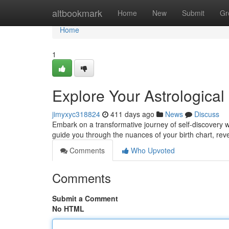
Home
altbookmark
Home
New
Submit
Gr
Home
1
Explore Your Astrological
jimyxyc318824
411 days ago
News
Discuss
Embark on a transformative journey of self-discovery 
guide you through the nuances of your birth chart, rev
Comments
Who Upvoted
Comments
Submit a Comment
No HTML