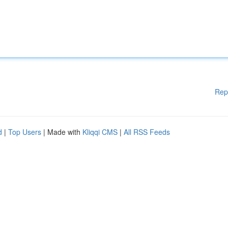
Rep
d
|
Top Users
| Made with
Kliqqi CMS
|
All RSS Feeds