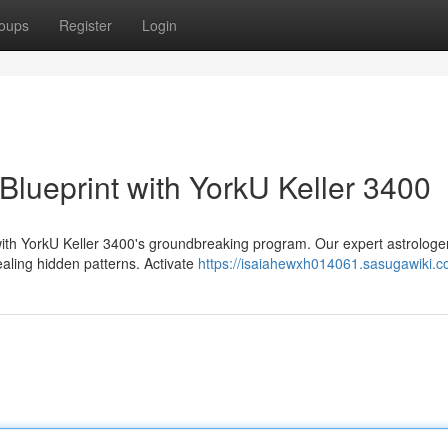
oups
Register
Login
 Blueprint with YorkU Keller 3400
with YorkU Keller 3400's groundbreaking program. Our expert astrologer
ealing hidden patterns. Activate
https://isaiahewxh014061.sasugawiki.c