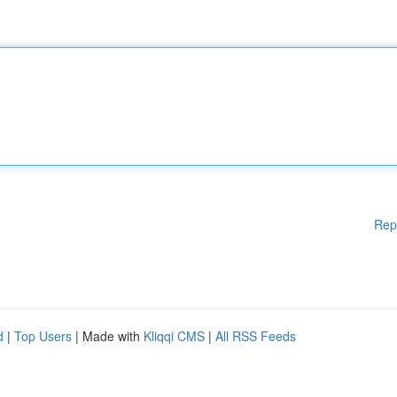
Rep
d
|
Top Users
| Made with
Kliqqi CMS
|
All RSS Feeds