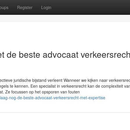
oups
Register
Login
t de beste advocaat verkeersrech
ctieve juridische bijstand verleent Wanneer we kijken naar verkeersrec
gels te kennen. Een specialist in verkeersrecht kan de complexiteit va
at. Ze focussen op het opsporen van fouten
ndaag-nog-de-beste-advocaat-verkeersrecht-met-expertise