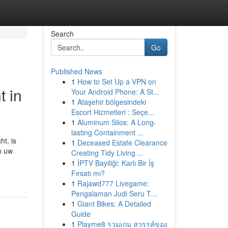
Search
Go
Published News
1
How to Set Up a VPN on
t in
Your Android Phone: A St...
1
Ataşehir bölgesindeki
Escort Hizmetleri : Seçe...
1
Aluminum Silos: A Long-
lasting Containment ...
ht, is
1
Deceased Estate Clearance
n uw
Creating Tidy Living ...
1
İPTV Bayiliği: Karlı Bir İş
Fırsatı mı?
1
Rajawd777 Livegame:
Pengalaman Judi Seru T...
1
Giant Bikes: A Detailed
Guide
1
Playme8 รวมเกม สวรรค์ของ