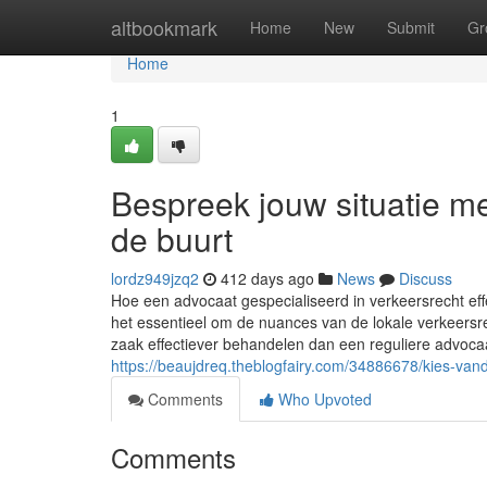
Home
altbookmark
Home
New
Submit
Gr
Home
1
Bespreek jouw situatie me
de buurt
lordz949jzq2
412 days ago
News
Discuss
Hoe een advocaat gespecialiseerd in verkeersrecht effe
het essentieel om de nuances van de lokale verkeersre
zaak effectiever behandelen dan een reguliere advoca
https://beaujdreq.theblogfairy.com/34886678/kies-va
Comments
Who Upvoted
Comments