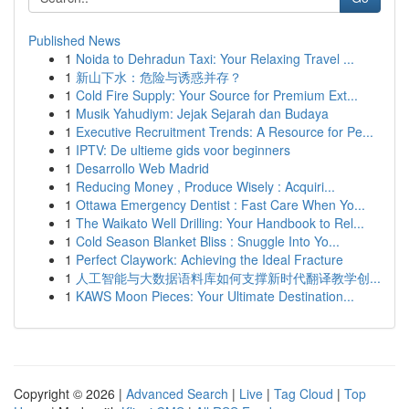
Published News
1
Noida to Dehradun Taxi: Your Relaxing Travel ...
1
新山下水：危险与诱惑并存？
1
Cold Fire Supply: Your Source for Premium Ext...
1
Musik Yahudiym: Jejak Sejarah dan Budaya
1
Executive Recruitment Trends: A Resource for Pe...
1
IPTV: De ultieme gids voor beginners
1
Desarrollo Web Madrid
1
Reducing Money , Produce Wisely : Acquiri...
1
Ottawa Emergency Dentist : Fast Care When Yo...
1
The Waikato Well Drilling: Your Handbook to Rel...
1
Cold Season Blanket Bliss : Snuggle Into Yo...
1
Perfect Claywork: Achieving the Ideal Fracture
1
人工智能与大数据语料库如何支撑新时代翻译教学创...
1
KAWS Moon Pieces: Your Ultimate Destination...
Copyright © 2026 |
Advanced Search
|
Live
|
Tag Cloud
|
Top