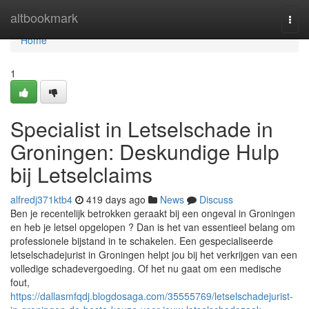
Home
altbookmark
Togg
navi
Home
1
Specialist in Letselschade in
Groningen: Deskundige Hulp
bij Letselclaims
alfredj371ktb4
419 days ago
News
Discuss
Ben je recentelijk betrokken geraakt bij een ongeval in Groningen
en heb je letsel opgelopen ? Dan is het van essentieel belang om
professionele bijstand in te schakelen. Een gespecialiseerde
letselschadejurist in Groningen helpt jou bij het verkrijgen van een
volledige schadevergoeding. Of het nu gaat om een medische
fout,
https://dallasmfqdj.blogdosaga.com/35555769/letselschadejurist-