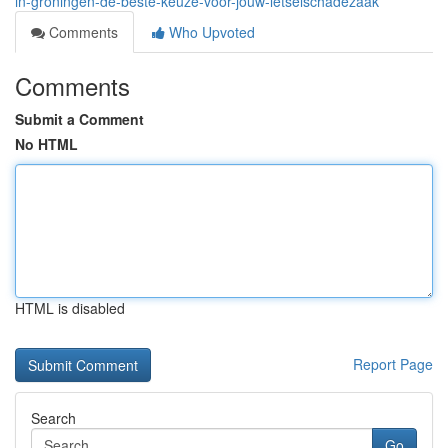
in-groningen-de-beste-keuze-voor-jouw-letselschadezaak
Comments
Who Upvoted
Comments
Submit a Comment
No HTML
HTML is disabled
Report Page
Search
Go