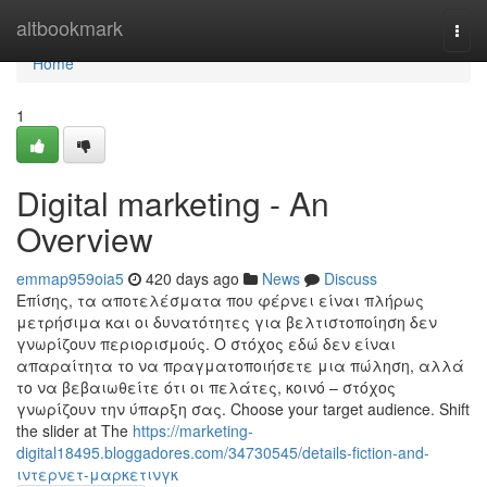
Home
altbookmark
Togg
navi
Home
1
Digital marketing - An
Overview
emmap959oia5
420 days ago
News
Discuss
Επίσης, τα αποτελέσματα που φέρνει είναι πλήρως
μετρήσιμα και οι δυνατότητες για βελτιστοποίηση δεν
γνωρίζουν περιορισμούς. Ο στόχος εδώ δεν είναι
απαραίτητα το να πραγματοποιήσετε μια πώληση, αλλά
το να βεβαιωθείτε ότι οι πελάτες, κοινό – στόχος
γνωρίζουν την ύπαρξη σας. Choose your target audience. Shift
the slider at The
https://marketing-
digital18495.bloggadores.com/34730545/details-fiction-and-
ιντερνετ-μαρκετινγκ