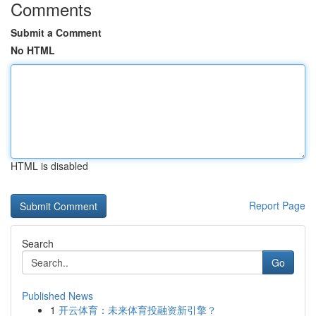
Comments
Submit a Comment
No HTML
HTML is disabled
Report Page
Search
Go
Published News
1
开云体育：未来体育投融资新引擎？