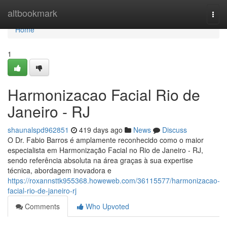
Home
altbookmark
Togg
navi
Home
1
Harmonizacao Facial Rio de
Janeiro - RJ
shaunalspd962851
419 days ago
News
Discuss
O Dr. Fabio Barros é amplamente reconhecido como o maior
especialista em Harmonização Facial no Rio de Janeiro - RJ,
sendo referência absoluta na área graças à sua expertise
técnica, abordagem inovadora e
https://roxannsttk955368.howeweb.com/36115577/harmonizacao-
facial-rio-de-janeiro-rj
Comments
Who Upvoted