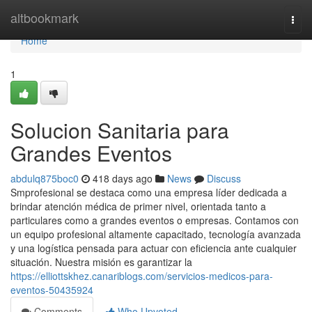
Home
altbookmark
Togg
navi
Home
1
Solucion Sanitaria para
Grandes Eventos
abdulq875boc0
418 days ago
News
Discuss
Smprofesional se destaca como una empresa líder dedicada a
brindar atención médica de primer nivel, orientada tanto a
particulares como a grandes eventos o empresas. Contamos con
un equipo profesional altamente capacitado, tecnología avanzada
y una logística pensada para actuar con eficiencia ante cualquier
situación. Nuestra misión es garantizar la
https://elliottskhez.canariblogs.com/servicios-medicos-para-
eventos-50435924
Comments
Who Upvoted