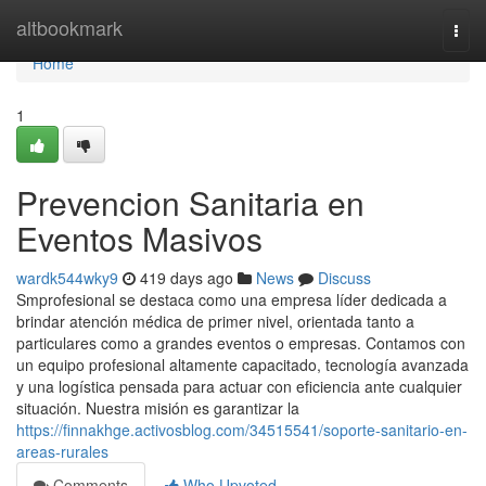
Home
altbookmark
Togg
navi
Home
1
Prevencion Sanitaria en
Eventos Masivos
wardk544wky9
419 days ago
News
Discuss
Smprofesional se destaca como una empresa líder dedicada a
brindar atención médica de primer nivel, orientada tanto a
particulares como a grandes eventos o empresas. Contamos con
un equipo profesional altamente capacitado, tecnología avanzada
y una logística pensada para actuar con eficiencia ante cualquier
situación. Nuestra misión es garantizar la
https://finnakhge.activosblog.com/34515541/soporte-sanitario-en-
areas-rurales
Comments
Who Upvoted