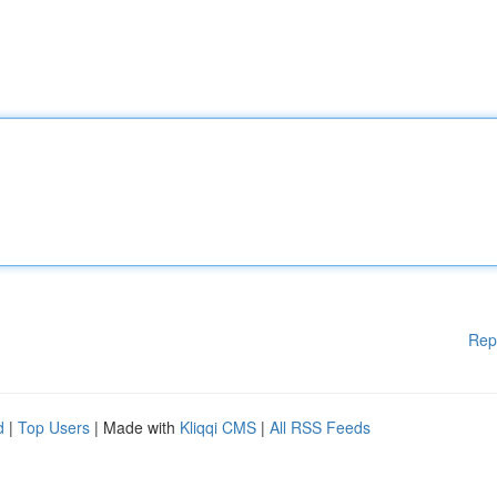
Rep
d
|
Top Users
| Made with
Kliqqi CMS
|
All RSS Feeds