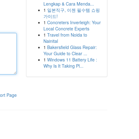
Lengkap & Cara Menda...
1
일본직구, 이젠 필수템 쇼핑
가이드!
1
Concreters Inverleigh: Your
Local Concrete Experts
1
Travel from Noida to
Nainital
1
Bakersfield Glass Repair:
Your Guide to Clear ...
1
Windows 11 Battery Life :
Why Is It Taking Pl...
ort Page