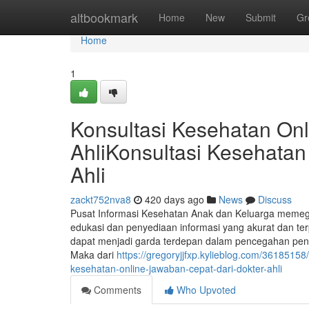
Home
altbookmark
Home
New
Submit
Gr
Home
1
Konsultasi Kesehatan Onl
AhliKonsultasi Kesehatan
Ahli
zackt752nva8
420 days ago
News
Discuss
Pusat Informasi Kesehatan Anak dan Keluarga memega
edukasi dan penyediaan informasi yang akurat dan terp
dapat menjadi garda terdepan dalam pencegahan peny
Maka dari
https://gregoryjjfxp.kylieblog.com/36185158
kesehatan-online-jawaban-cepat-dari-dokter-ahli
Comments
Who Upvoted