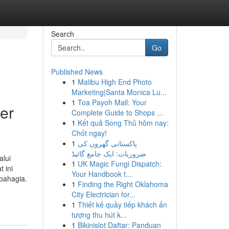
Search
Go
Published News
1
Malibu High End Photo
Marketing|Santa Monica Lu...
1
Toa Payoh Mall: Your
er
Complete Guide to Shops ...
1
Kết quả Song Thủ hôm nay:
Chốt ngay!
1
پاکستانی گھروں کی
ضروریات: ایک جامع گائیڈ
alui
1
UK Magic Fungi Dispatch:
 ini
Your Handbook t...
bahagia.
1
Finding the Right Oklahoma
City Electrician for...
1
Thiết kế quầy tiếp khách ấn
tượng thu hút k...
1
Bikinislot Daftar: Panduan