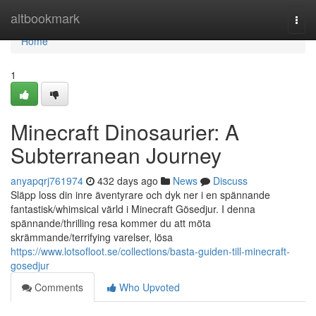
Home
altbookmark
Togg
navi
Home
1
Minecraft Dinosaurier: A
Subterranean Journey
anyapqrj761974
432 days ago
News
Discuss
Släpp loss din inre äventyrare och dyk ner i en spännande
fantastisk/whimsical värld i Minecraft Gösedjur. I denna
spännande/thrilling resa kommer du att möta
skrämmande/terrifying varelser, lösa
https://www.lotsofloot.se/collections/basta-guiden-till-minecraft-
gosedjur
Comments
Who Upvoted