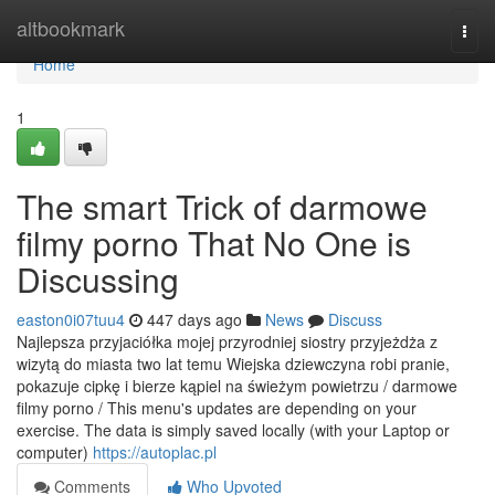
Home
altbookmark
Togg
navi
Home
1
The smart Trick of darmowe
filmy porno That No One is
Discussing
easton0i07tuu4
447 days ago
News
Discuss
Najlepsza przyjaciółka mojej przyrodniej siostry przyjeżdża z
wizytą do miasta two lat temu Wiejska dziewczyna robi pranie,
pokazuje cipkę i bierze kąpiel na świeżym powietrzu / darmowe
filmy porno / This menu's updates are depending on your
exercise. The data is simply saved locally (with your Laptop or
computer)
https://autoplac.pl
Comments
Who Upvoted