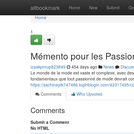
Home
altbookmark
Home
New
Submit
Gr
Home
1
Mémento pour les Passi
izaakpmup823849
454 days ago
News
Discus
Le monde de la mode est vaste et complexe, avec des
fondamentaux que tout passionné de mode devrait con
https://sachinaytk747486.loginblogin.com/42317495/c
Comments
Who Upvoted
Comments
Submit a Comment
No HTML