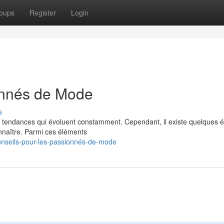
oups
Register
Login
onnés de Mode
s
 tendances qui évoluent constamment. Cependant, il existe quelques 
naître. Parmi ces éléments
onseils-pour-les-passionnés-de-mode