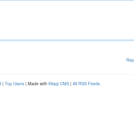
Rep
d
|
Top Users
| Made with
Kliqqi CMS
|
All RSS Feeds