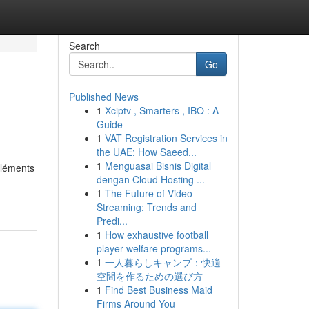
Search
Go
Published News
1
Xciptv , Smarters , IBO : A
Guide
1
VAT Registration Services in
the UAE: How Saeed...
1
Menguasai Bisnis Digital
éléments
dengan Cloud Hosting ...
1
The Future of Video
Streaming: Trends and
Predi...
1
How exhaustive football
player welfare programs...
1
一人暮らしキャンプ：快適
空間を作るための選び方
1
Find Best Business Maid
Firms Around You