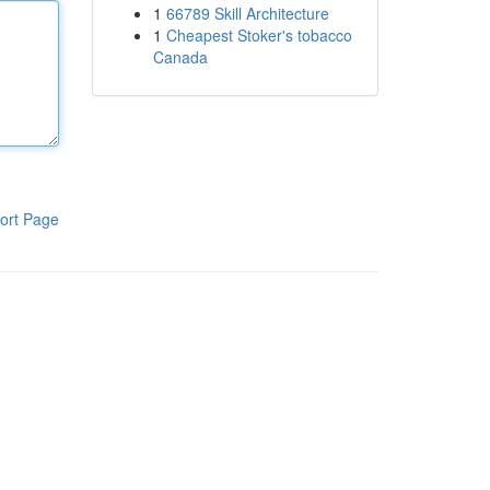
1
66789 Skill Architecture
1
Cheapest Stoker's tobacco
Canada
ort Page