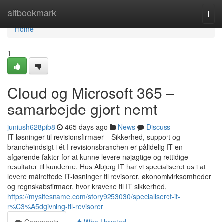
Home
altbookmark
Togg
navi
Home
1
Cloud og Microsoft 365 –
samarbejde gjort nemt
juniush628pib8
465 days ago
News
Discuss
IT-løsninger til revisionsfirmaer – Sikkerhed, support og
brancheindsigt i ét I revisionsbranchen er pålidelig IT en
afgørende faktor for at kunne levere nøjagtige og rettidige
resultater til kunderne. Hos Albjerg IT har vi specialiseret os i at
levere målrettede IT-løsninger til revisorer, økonomivirksomheder
og regnskabsfirmaer, hvor kravene til IT sikkerhed,
https://mysitesname.com/story9253030/specialiseret-it-
r%C3%A5dgivning-til-revisorer
Comments
Who Upvoted